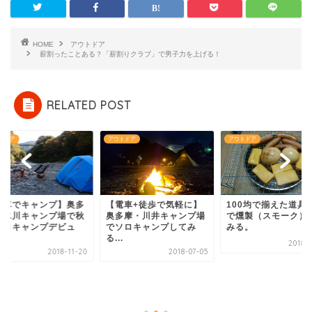
HOME
アウトドア
薪割ったことある？「薪割りクラブ」で男子力を上げる！
RELATED POST
トドア
アウトドア
アウトドア
電車+徒歩で気軽に】
100均で揃えた道具で家
多摩・川井キャンプ場
で燻製（スモーク）して
ソロキャンプしてみ
みる。
.
2018-06-06
2018-07-05
【電車でキャンプ】
摩・氷川キャンプ場
冬ソロキャンプデビ
ー...
2018-